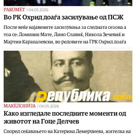
РАКОМЕТ
|
04.05.2026
Во РК Охрид доаѓа засилување од ПСЖ
После веќе најавените засилувања за следната сезона а
тоа се: Доминик Мате, Дино Славиќ, Никола Зечевиќ и
Мартин Карапалевски, во редовите на ГРК Охрид доаѓа
МАКЕДОНИЈА
|
04.05.2026
Kaко изгледале последните моменти од
животот на Гоце Делчев
Според сеќавањето на Катерина Демерџиева, жителка на