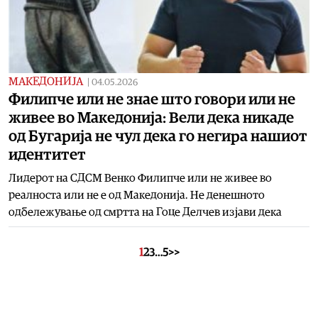
МАКЕДОНИЈА
|
04.05.2026
Филипче или не знае што говори или не
живее во Македонија: Вели дека никаде
од Бугарија не чул дека го негира нашиот
идентитет
Лидерот на СДСМ Венко Филипче или не живее во
реалноста или не е од Македонија. Не денешното
одбележување од смртта на Гоце Делчев изјави дека
1
2
3
…
5
>>