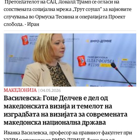
Претседателот на САД, Доналд Трамп се огласи на
сопствената социјална мрежа „Трут соушл“ за најновите
случувања во Ормуска Теснина и операцијата Проект
слобода. - Иран
МАКЕДОНИЈА
|
04.05.2026
Василевска: Гоце Делчев е дел од
македонската визија и темелот на
изградбата на визијата за современата
македонска национална држава
Иванка Василевска, професор на правниот факултет при