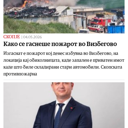
СКОПЈЕ
|
04.05.2026
Kaко се гаснеше пожарот во Визбегово
Изгаснат е пожарот кој денес избувна во Визбегово, на
локација кај обиколницата, каде запален е приватен имот
каде што биле складирани стари автомобили. Скопската
противпожарна