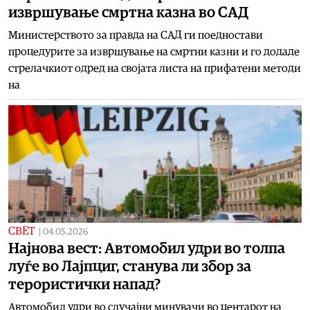
извршување смртна казна во САД
Министерството за правда на САД ги поедностави
процедурите за извршување на смртни казни и го додаде
стрелачкиот одред на својата листа на прифатени методи
на
СВЕТ
|
04.05.2026
Најнова вест: Aвтомобил удри во толпа
луѓе во Лајпциг, станува ли збор за
терористички напад?
Автомобил удри во случајни минувачи во центарот на