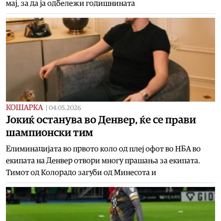
мај, за да ја одбележи годишнината
КОШАРКА
|
04.05.2026
Joкиќ останува во Денвер, ќе се прави
шампионски тим
Елиминацијата во првото коло од плеј офот во НБА во
екипата на Денвер отвори многу прашања за екипата.
Тимот од Колорадо загуби од Минесота и