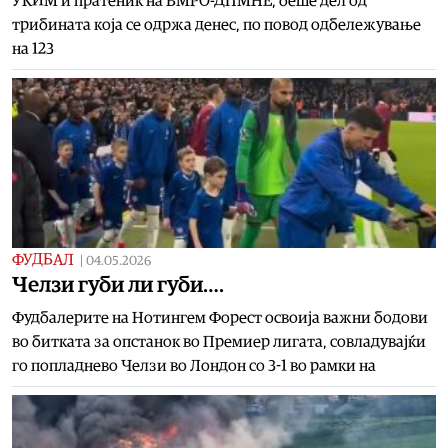
УКИМ и пратеник на ВМРО-ДПМНЕ, беше дел од
трибината која се одржа денес, по повод одбележување
на 123
ФУДБАЛ
|
04.05.2026
Челзи губи ли губи….
Фудбалерите на Нотингем Форест освоија важни бодови
во битката за опстанок во Премиер лигата, совладувајќи
го попладнево Челзи во Лондон со 3-1 во рамки на