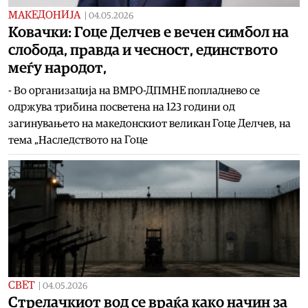
МАКЕДОНИЈА
|
04.05.2026
Ковачки: Гоце Делчев е вечен симбол на
слобода, правда и чесност, единството
меѓу народот,
- Во организација на ВМРО-ДПМНЕ попладнево се
одржува трибина посветена на 123 години од
загинувањето на македонскиот великан Гоце Делчев, на
тема „Наследството на Гоце
СВЕТ
|
04.05.2026
Стрелачкиот вод се враќа како начин за