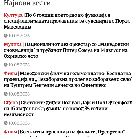
Најнови вести
Култура
|
По 6 години повторно во функција е
специјализираната продавница за сувенири во Порта
Македонија
10.08.2026
Музика
|
Националниот џез оркестар со „Македонски
сновиденија“ и трубачот Питер Сомуа на 14 август на
Охридско лето
10.08.2026
Филм
|
Македонски филм на големо платно: Бесплатна
проекција на „Незаборавна пролет во заборавено село“
на Куштрим Бектеши денеска во Синеплекс
10.08.2026
Сцена
|
Светските диџеи Пол ван Дајк и Пол Оукенфолд
на 16 август во Струмица по повод 35 години
независност
10.08.2026
Филм
|
Бесплатна проекција на филмот „Превртено“
денеска во библиотеката „Другарче“