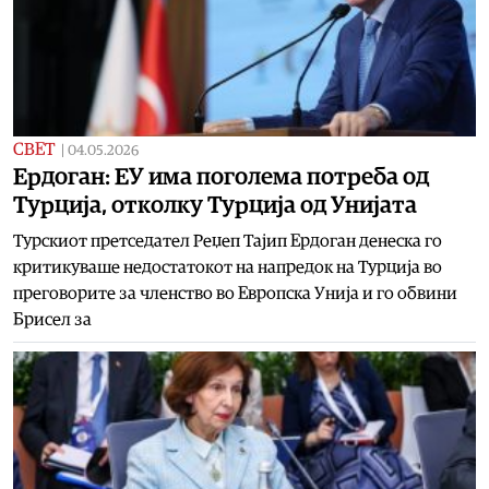
СВЕТ
|
04.05.2026
Ердоган: ЕУ има поголема потреба од
Турција, отколку Tурција од Унијата
Турскиот претседател Реџеп Тајип Ердоган денеска го
критикуваше недостатокот на напредок на Турција во
преговорите за членство во Европска Унија и го обвини
Брисел за