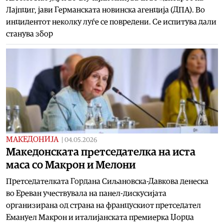
Лајпциг, јави Германската новинска агенција (ДПА). Во
инцидентот неколку луѓе се повредени. Се испитува дали
станува збор
МАКЕДОНИЈА
|
04.05.2026
Maкедонската претседателка на иста
маса со Макрон и Мелони
Претседателката Гордана Сиљановска-Давкова денеска
во Ереван учествувала на панел-дискусијата
организирана од страна на францускиот претседател
Емануел Макрон и италијанската премиерка Џорџа