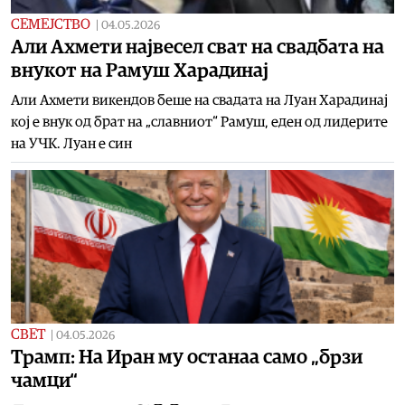
СЕМЕЈСТВО
|
04.05.2026
Aли Ахмети највесел сват на свадбата на
внукот на Рамуш Харадинај
Али Ахмети викендов беше на свадата на Луан Харадинај
кој е внук од брат на „славниот“ Рамуш, еден од лидерите
на УЧК. Луан е син
СВЕТ
|
04.05.2026
Трамп: На Иран му останаа само „брзи
чамци“