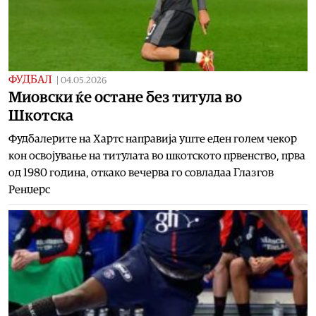
ФУДБАЛ
|
04.05.2026
Mиовски ќе остане без титула во
Шкотска
Фудбалерите на Хартс направија уште еден голем чекор
кон освојување на титулата во шкотското првенство, прва
од 1980 година, откако вечерва го совладаа Глазгов
Ренџерс