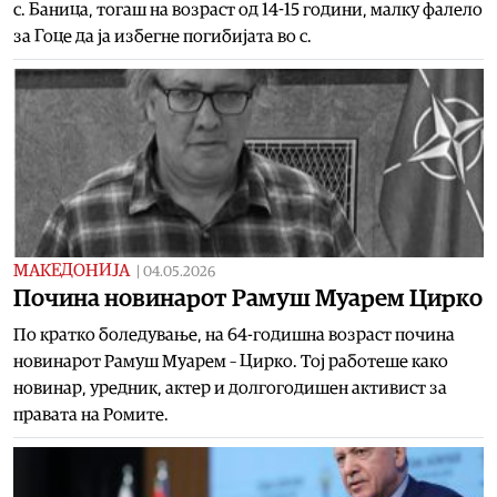
с. Баница, тогаш на возраст од 14-15 години, малку фалело
за Гоце да ја избегне погибијата во с.
МАКЕДОНИЈА
|
04.05.2026
Почина новинарот Рамуш Муарем Цирко
По кратко боледување, на 64-годишна возраст почина
новинарот Рамуш Муарем – Цирко. Тој работеше како
новинар, уредник, актер и долгогодишен активист за
правата на Ромите.