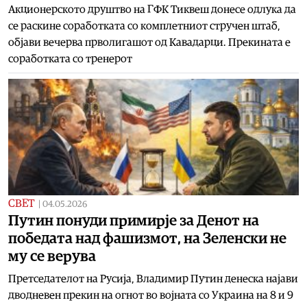
Акционерското друштво на ГФК Тиквеш донесе одлука да
се раскине соработката со комплетниот стручен штаб,
објави вечерва прволигашот од Кавадарци. Прекината е
соработката со тренерот
СВЕТ
|
04.05.2026
Путин понуди примирје за Денот на
победата над фашизмот, на Зеленски не
му се верува
Претседателот на Русија, Владимир Путин денеска најави
дводневен прекин на огнот во војната со Украина на 8 и 9