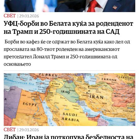
СВЕТ
|
29.03.2026
УФЦ-борби во Белата куќа за роденденот
на Трамп и 250-годишнината на САД
Борби во кафез ќе се одржат во Белата куќа како дел од
прославата на 80-тиот роденден на американскиот
претседател Доналд Трамп и 250-годишнината од
основањето
СВЕТ
|
29.03.2026
Либан: Иран ја поткопува безбедноста на