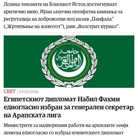
Додека тензиите на Блискиот Исток достигнуваат
критично ниво, Иран започна сеопфатна кампања за
регрутација на доброволци под назив „Џанфада“
(„Жртвување на животот“), јави „Волстрит џурнал“.
СВЕТ
|
29.03.2026
Египетскиот дипломат Набил Фахми
едногласно избран за генерален секретар
на Арапската лига
Министрите за надворешни работи на арапските земји
денеска едногласно го избраа египетскиот дипломат