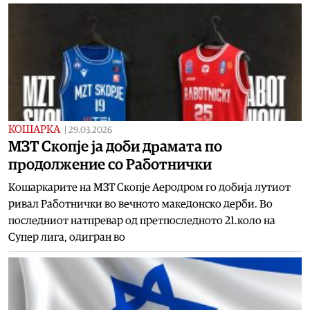
КОШАРКА
|
29.03.2026
МЗТ Скопје ја доби драмата по
продолжение со Работнички
Кошаркарите на МЗТ Скопје Аеродром го добија лутиот
ривал Работнички во вечното македонско дерби. Во
последниот натпревар од претпоследното 21.коло на
Супер лига, одигран во