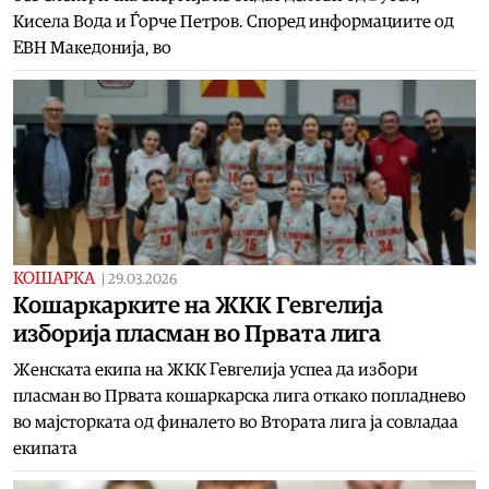
Кисела Вода и Ѓорче Петров. Според информациите од
ЕВН Македонија, во
КОШАРКА
|
29.03.2026
Кошаркарките на ЖКК Гевгелија
изборија пласман во Првата лига
Женската екипа на ЖКК Гевгелија успеа да избори
пласман во Првата кошаркарска лига откако попладнево
во мајсторката од финалето во Втората лига ја совладаа
екипата