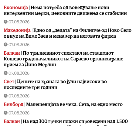
Економија
|
Нема потреба од воведување нови
интервентни мерки, ценовните движења се стабилни
07.08.2026
Македонија
|
Едно од „децата“ на Филипче од Ново Село
е внук на Вице Заев и менаџер на неговата фирма
07.08.2026
Балкан
|
По тридневниот спектакл на стадионот
Кошево градоначалникот на Сараево организираше
прием за Дино Мерлин
07.08.2026
Свет
|
Цените на храната во јули највисоки во
последните три години
07.08.2026
Билборд
|
Малешевијата ве чека. Сета, на едно место
07.08.2026
Балкан
|
На над 300 грчки плажи спроведени над 1.500
контроли за заштита на крајбрежјето и обезбедување
слободен пристап за граѓаните