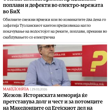
поплави и дефекти во електро-мрежата
во БиХ
Обилните снежни врнежи кои во изминатите два дена го
зафатија Тузланскиот кантон предизвикаа нагло
покачување на водостојот на реките, поплави, прекини во
снабдувањето со електрична
МАКЕДОНИЈА
|
29.03.2026
Жежов: Историската меморија ќе
претставува долг и чест и за потомците
на Македонците од Егејскиот дел на