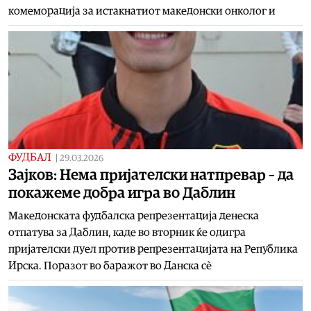
комеморација за истакнатиот македонски онколог и
ФУДБАЛ
|
29.03.2026
Зајков: Нема пријателски натпревар – да
покажеме добра игра во Даблин
Македонската фудбалска репрезентација денеска
отпатува за Даблин, каде во вторник ќе одигра
пријателски дуел против репрезентацијата на Република
Ирска. Поразот во баражот во Данска сè