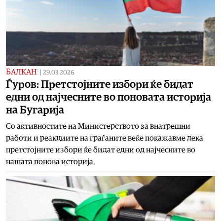
БАЛКАН
|
29.03.2026
Ѓуров: Претстојните избори ќе бидат
едни од најчесните во поновата историја
на Бугарија
Со активностите на Министерството за внатрешни
работи и реакциите на граѓаните веќе покажавме дека
претстојните избори ќе бидат едни од најчесните во
нашата понова историја,