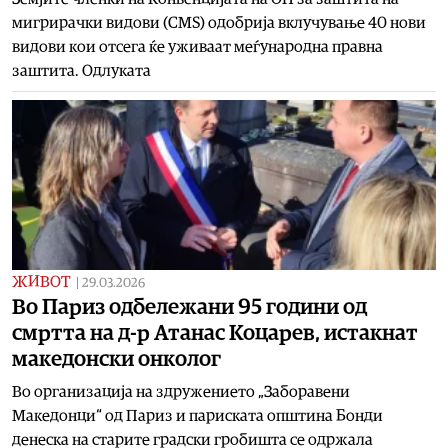
мигрирачки видови (CMS) одобрија вклучување 40 нови
видови кои отсега ќе уживаат меѓународна правна
заштита. Одлуката
ЖИВОТ
|
29.03.2026
Во Париз одбележани 95 години од
смртта на д-р Атанас Коцарев, истакнат
македонски онколог
Во организација на здружението „Заборавени
Македонци“ од Париз и париската општина Бонди
денеска на старите градски гробишта се одржала