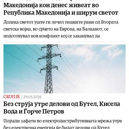
Македонија кои денес живеат во
Република Македонија и ширум светот
Додека светот уште ги лечел тешките рани од Втората
светска војна, во срцето на Европа, на Балканот, се
подготвувал нов конфликт кој се заканувал да
СКОПЈЕ
|
29.03.2026
Без струја утре делови од Бутел, Кисела
Вода и Ѓорче Петров
Поради зафати во електродистрибутивната мрежа утре
без електрична енергија ќе бидат делови од Бутел,