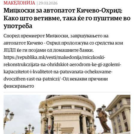
МАКЕДОНИЈА
|
29.03.2026
Мицкоски за автопатот Кичево-Охрид:
Како што ветивме, така ќе го пуштиме во
употреба
Според премиерот Мицкоски, завршувањето на
автопатот Кичево - Охрид продолжува со средства кои
ЈПДП ќе ги позјами од домашните банки.
https://republika.mk/vesti/makedonija/miczkoski-
rekonstrukczijata-na-ohridskiot-aerodrom-ke-gi-zgolemi-
kapaczitetot-i-kvalitetot-na-patuvanata-ochekuvame-
dvoczifren-rast-na-patniczi/ -Од некакви причини
финсирањето