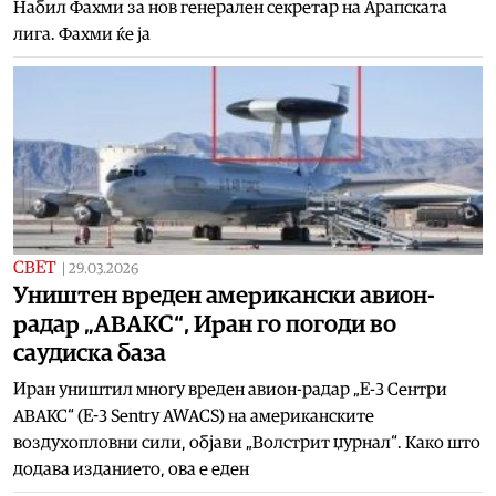
Набил Фахми за нов генерален секретар на Арапската
лига. Фахми ќе ја
СВЕТ
|
29.03.2026
Уништен вреден американски авион-
радар „АВАКС“, Иран го погоди во
саудиска база
Иран уништил многу вреден авион-радар „Е-3 Сентри
АВАКС“ (E-3 Sentry AWACS) на американските
воздухопловни сили, објави „Волстрит џурнал“. Како што
додава изданието, ова е еден