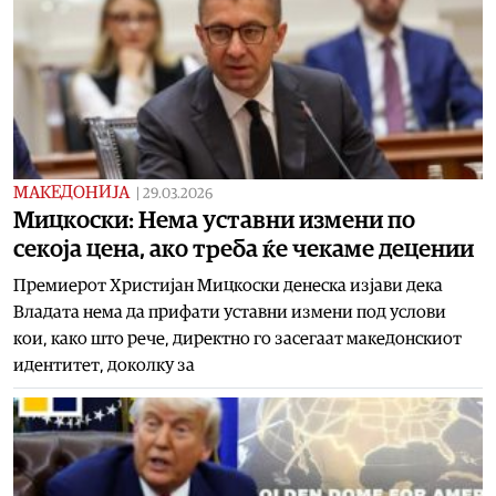
МАКЕДОНИЈА
|
29.03.2026
Mицкоски: Нема уставни измени по
секоја цена, ако треба ќе чекаме децении
Премиерот Христијан Мицкоски денеска изјави дека
Владата нема да прифати уставни измени под услови
кои, како што рече, директно го засегаат македонскиот
идентитет, доколку за