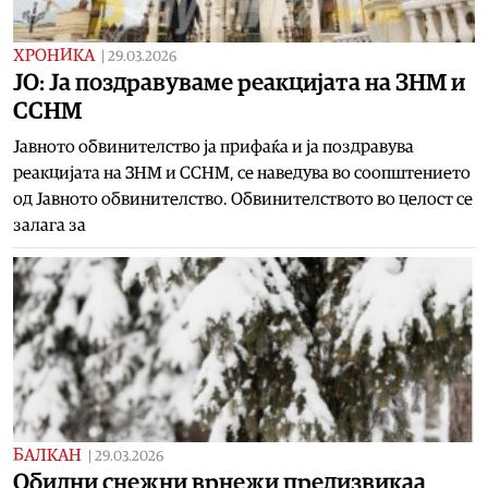
ХРОНИКА
|
29.03.2026
ЈО: Ја поздравуваме реакцијата на ЗНМ и
ССНМ
Јавното обвинителство ја прифаќа и ја поздравува
реакцијата на ЗНМ и ССНМ, се наведува во соопштението
од Јавното обвинителство. Обвинителството во целост се
залага за
БАЛКАН
|
29.03.2026
Обилни снежни врнежи предизвикаа