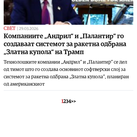
СВЕТ
|
29.03.2026
Kомпаниите „Андрил“ и „Палантир“ го
создаваат системот за ракетна одбрана
„Златна купола“ на Трамп
Технолошките компании „Андрил“ и „Палантир“ се дел
од тимот што го создава основниот софтверски слој за
системот за ракетна одбрана „Златна купола“, планиран
од американскиот
1
2
3
4
>>