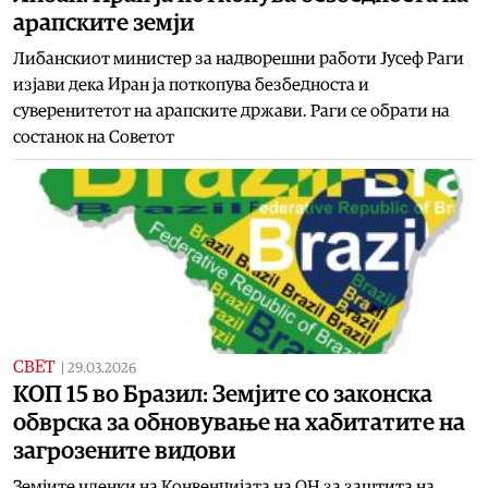
арапските земји
Либанскиот министер за надворешни работи Јусеф Раги
изјави дека Иран ја поткопува безбедноста и
суверенитетот на арапските држави. Раги се обрати на
состанок на Советот
СВЕТ
|
29.03.2026
КОП 15 во Бразил: Земјите со законска
обврска за обновување на хабитатите на
загрозените видови
Земјите членки на Конвенцијата на ОН за заштита на