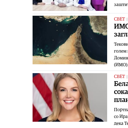
заштит
СВЕТ
ИМО
заг
Тековн
голем 
Доминг
(ИМО)
СВЕТ
Бела
сока
план
Портпа
со Ира
дека Т