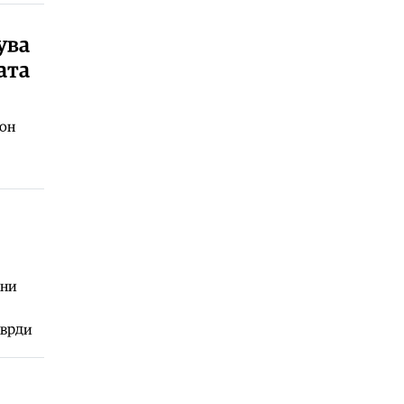
ѕвезди пристигнуваат на Sea
Dance, влезот бесплатен со
ува
регистрација
ата
06.08.2026
Сцена
|
Спектакуларен концерт на
Дупер во преполниот Антички
тон
театар во Охрид
06.08.2026
Свет
|
Нигерија ослободи над 300
киднапирани лица во северно-
централниот регион на земјата
06.08.2026
ени
тврди