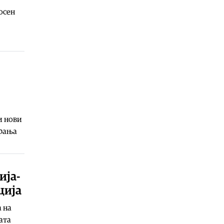
стандард
осен
06.08.2026
Хроника
|
Од вчера се трага по 11-
годишно дете од Долнени
06.08.2026
Македонија
|
На Бујар Османи сега
му пречи што на аеродромот во
Скопје не пишува на албански
јазик
06.08.2026
и нови
Сцена
|
35 години независност на
ирања
Македонија: На 15 август
„Меморија“, „Мизар“ и „Синтезис“
со заеднички концерт во
Струмица
ија-
06.08.2026
ција
Македонија
|
Онколошки
пациенти на протест пред
а на
Министерството за здравство
ата
06.08.2026