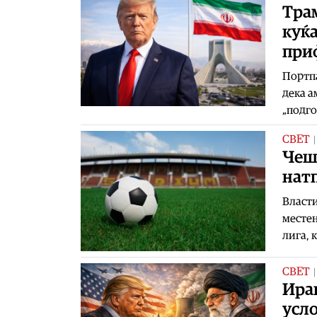
Трам
куќа
при
Портпа
дека а
„подго
СВЕТ
Чешк
нат
Власти
местењ
лига, 
СВЕТ
Иран
усло