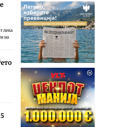
е
т дека
ум на
ѓето
15