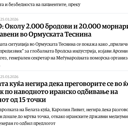
а и безбедноста на пациентите, преку
|
25.03.2026
: Околу 2.000 бродови и 20.000 морнар
лавени во Ормуската Теснина
ата ситуација во Ормуската Теснина се покажа како „прилич
предизвик“ за глобалната бродска индустрија, изјави Арсен
ез, генерален секретар на Меѓународната поморска организ
.
|
25.03.2026
та куќа негира дека преговорите се во ќ
к по наводното иранско одбивање на
от од 15 точки
ролката на Белата куќа, Каролин Ливит, негира дека разгов
н дошле до мртва точка, откако иранските државни медиуми 
ехеран го одбил предлогот