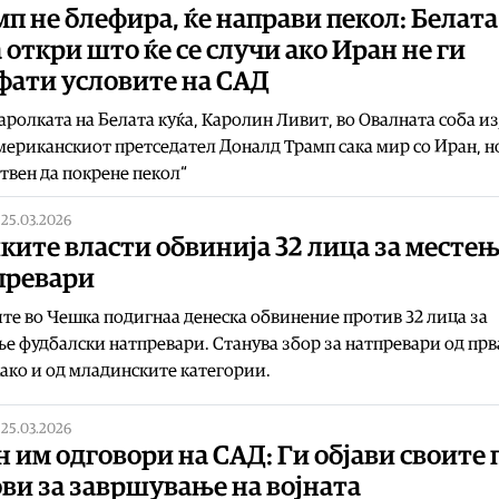
п не блефира, ќе направи пекол: Белата
 откри што ќе се случи ако Иран не ги
фати условите на САД
ролката на Белата куќа, Каролин Ливит, во Овалната соба из
мериканскиот претседател Доналд Трамп сака мир со Иран, н
твен да покрене пекол“
|
25.03.2026
ите власти обвинија 32 лица за месте
превари
те во Чешка подигнаа денеска обвинение против 32 лица за
е фудбалски натпревари. Станува збор за натпревари од прв
како и од младинските категории.
|
25.03.2026
 им одговори на САД: Ги објави своите 
ви за завршување на војната