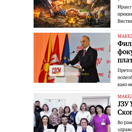
Иран г
прекин
Висти
МАКЕ
Фил
фок
пла
Претсе
поделб
како н
МАКЕ
ЈЗУ 
Скоп
Во рам
здравс