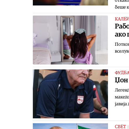
откако
беше к
КАЛЕ
Рабо
ако 
Потков
вселув
ФУДБ
Џон
Легенд
македо
јавија
СВЕТ