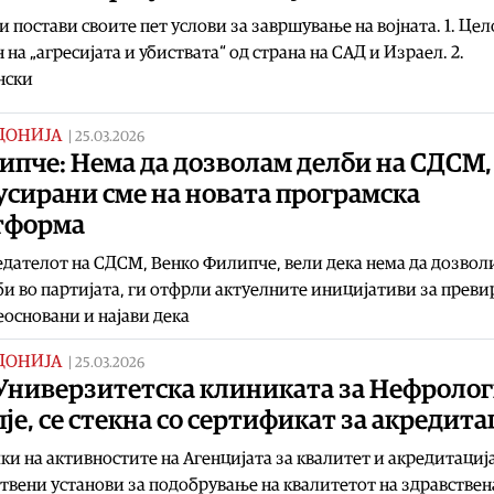
и постави своите пет услови за завршување на војната. 1. Цел
 на „агресијата и убиствата“ од страна на САД и Израел. 2.
нски
ДОНИЈА
|
25.03.2026
ипче: Нема да дозволам делби на СДСМ,
усирани сме на новата програмска
тформа
дателот на СДСМ, Венко Филипче, вели дека нема да дозвол
и во партијата, ги отфрли актуелните иницијативи за прев
еосновани и најави дека
ДОНИЈА
|
25.03.2026
Универзитетска клиниката за Нефролог
је, се стекна со сертификат за акредита
ки на активностите на Агенцијата за квалитет и акредитациј
твени установи за подобрување на квалитетот на здравствен