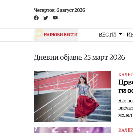
Skip to main content
Четврток, 6 август 2026
ВЕСТИ
И
НАЈНОВИ ВЕСТИ
Дневни објави: 25 март 2026
КАЛЕ
Црв
ги о
Ако по
впечат
модел 
КАЛЕ