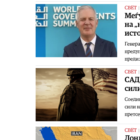
СВЕТ
Меѓ
на „
исто
Генера
предуп
предиз
СВЕТ
САД
сил
Соеди
сили н
претсе
СВЕТ
Лонд