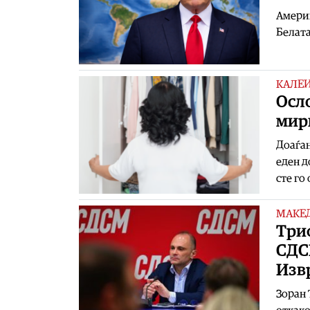
Америк
Белата
КАЛЕ
Осло
мир
Доаѓањ
еден д
сте го
МАКЕ
Три
СДСМ
Изв
Зоран 