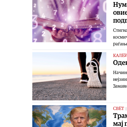
Нум
овие
подг
Стигна
космич
раѓање
КАЛЕ
Одењ
Начино
нејзин
Замавн
СВЕТ
Трам
мај 