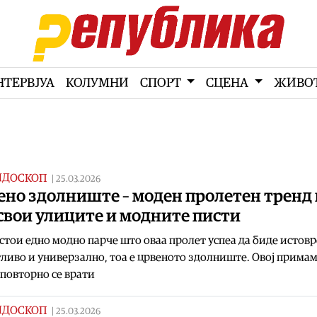
НТЕРВЈУА
КОЛУМНИ
СПОРТ
СЦЕНА
ЖИВО
ИДОСКОП
|
25.03.2026
ено здолниште – моден пролетен тренд
свои улиците и модните писти
стои едно модно парче што оваа пролет успеа да биде истов
ливо и универзално, тоа е црвеното здолниште. Овој прима
повторно се врати
ИДОСКОП
|
25.03.2026