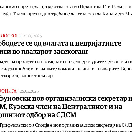
анскиот претседател ќе отпатува во Пекинг на 14 и 15 мај, с
 куќа. Трамп претходно требаше да отпатува за Кина меѓу 31 
ИДОСКОП
|
25.03.2026
бодете се од влагата и непријатните
иси во плакарот засекогаш
ето на пролетта и промената на температурите честопати н
осаден проблем во нашите домови – влага во плакарите. Веро
 отвориле вашиот плакар
ДОНИЈА
|
25.03.2026
фуновски нов организациски секретар 
, Кузеска член на Централниот и на
ршниот одбор на СДСМ
Трифуновски од Скопје е нов организациски секретар на СДС