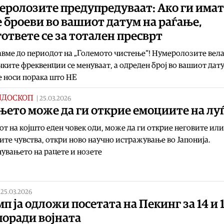
еролозите предупредуваат: Ако ги имат
 броеви во вашиот датум на раѓање,
ответе се за тотален пресврт
вме до периодот на „Големото чистење“! Нумеролозите вела
ките фреквенции се менуваат, а одреден број во вашиот дат
 носи порака што НЕ
ИДОСКОП
|
25.03.2026
ето може да ги открие емоциите на лу
т на којшто еден човек оди, може да ги открие неговите или
ите чувства, откри ново научно истражување во Јапонија.
увањето на рацете и нозете
|
25.03.2026
п ја одложи посетата на Пекинг за 14 и 
поради војната