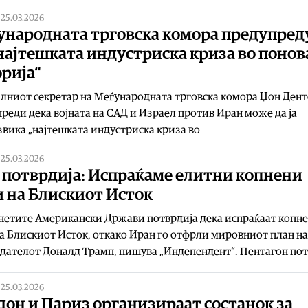
|
25.03.2026
ународната трговска комора предупред
најтешката индустриска криза во понов
рија“
лниот секретар на Меѓународната трговска комора Џон Ден
реди дека војната на САД и Израел против Иран може да ја
вика „најтешката индустриска криза во
|
25.03.2026
 потврдија: Испраќаме елитни копнени
и на Блискиот Исток
нетите Американски Држави потврдија дека испраќаат копн
а Блискиот Исток, откако Иран го отфрли мировниот план на
дателот Доналд Трамп, пишува „Индепендент“. Пентагон по
|
25.03.2026
он и Париз организираат состанок за