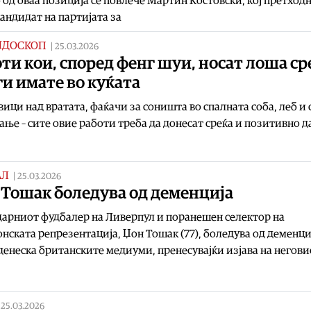
 од оваа позиција се повлече Мартин Костовски, кој претход
андидат на партијата за
ИДОСКОП
|
25.03.2026
ти кои, според фенг шуи, носат лоша ср
ги имате во куќата
ици над вратата, фаќачи за соништа во спалната соба, леб и 
ање – сите овие работи треба да донесат среќа и позитивно д
АЛ
|
25.03.2026
 Тошак боледува од деменција
арниот фудбалер на Ливерпул и поранешен селектор на
нската репрезентација, Џон Тошак (77), боледува од деменци
 денеска британските медиуми, пренесувајќи изјава на негови
|
25.03.2026