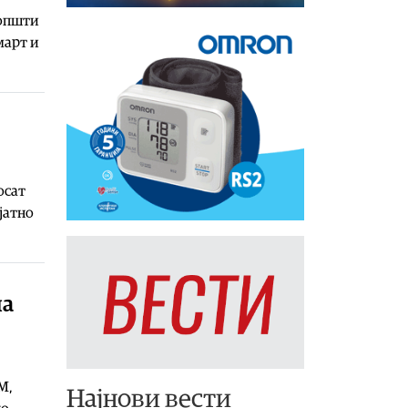
оопшти
март и
осат
јатно
на
М,
Најнови вести