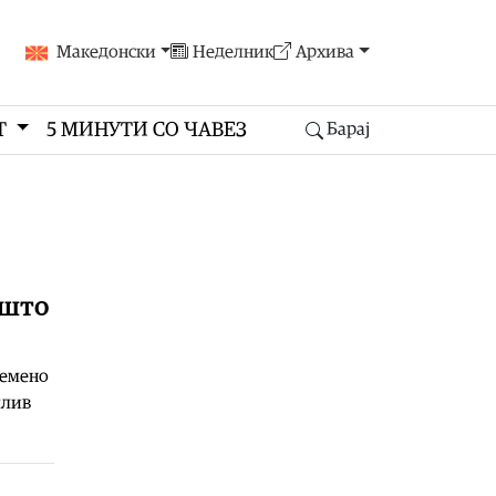
Македонски
Неделник
Архива
Т
5 МИНУТИ СО ЧАВЕЗ
Барај
 што
ремено
млив