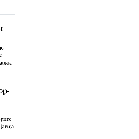
Економија
|
Ристески: Се
контролираат цените на
производите и инфлацијата,
засега нема нови економски
и
мерки
06.08.2026
но
Македонија
|
Фатени 226
препишувачи, ќе полагаат
ио
повторно во август
ација
06.08.2026
Македонија
|
Mуртино се крена за
црвени пиперки
ор-
06.08.2026
Македонија
|
Талогот од СДСМ и
предавникот Филипче никогаш
не го решавале проблемот со
водата во Гостивар
орите
јавија
06.08.2026
Сцена
|
Најголемите светски