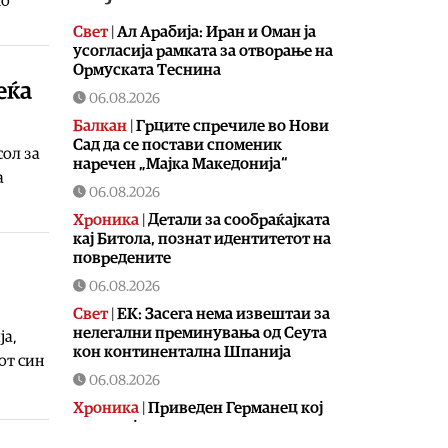
но
Свет
|
Ал Арабија: Иран и Оман ја
усогласија рамката за отворање на
Ормуската Теснина
еќа
06.08.2026
Балкан
|
Грците спречиле во Нови
Сад да се постави споменик
сол за
наречен „Мајка Македонија“
а
06.08.2026
Хроника
|
Детали за сообраќајката
кај Битола, познат идентитетот на
повредените
06.08.2026
Свет
|
ЕК: Засега нема извештаи за
нелегални преминувања од Сеута
ја,
кон континентална Шпанија
от син
06.08.2026
Хроника
|
Приведен Германец кој
со дрон ја снимал караулата на
Армијата во Радожда