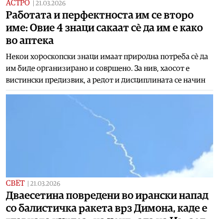
АСТРО
|
21.03.2026
Работата и перфектноста им се второ
име: Овие 4 знаци сакаат сè да им е како
во аптека
Некои хороскопски знаци имаат природна потреба сè да
им биде организирано и совршено. За нив, хаосот е
вистински предизвик, а редот и дисциплината се начин
СВЕТ
|
21.03.2026
Дваесетина повредени во ирански напад
со балистичка ракета врз Димона, каде е