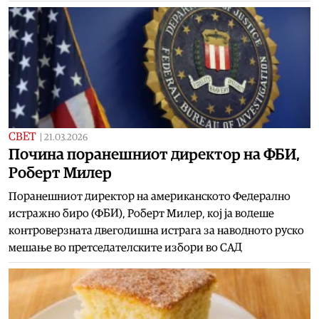
СВЕТ
|
21.03.2026
Почина поранешниот директор на ФБИ,
Роберт Милер
Поранешниот директор на американското Федерално
истражно биро (ФБИ), Роберт Милер, кој ја водеше
контроверзната двегодишна истрага за наводното руско
мешање во претседателските избори во САД