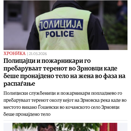
ХРОНИКА
|
21.03.2026
Полицајци и пожарникари го
пребаруваат теренот во Зрновци каде
беше пронајдено тело на жена во фаза на
распаѓање
Полициски службеници и пожарникари попладнево го
пребаруваат теренот околу кејот на Зрновска река каде во
местото викано Ѓошевски во кочанското село Зрновци
беше пронајдено тело