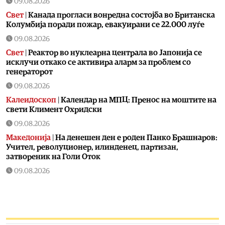
09.08.2026
Свет
|
Канада прогласи вонредна состојба во Британска
Колумбија поради пожар, евакуирани се 22.000 луѓе
09.08.2026
Свет
|
Реактор во нуклеарна централа во Јапонија се
исклучи откако се активира аларм за проблем со
генераторот
09.08.2026
Калеидоскоп
|
Календар на МПЦ: Пренос на моштите на
свети Климент Охридски
09.08.2026
Македонија
|
На денешен ден е роден Панко Брашнаров:
Учител, револуционер, илинденец, партизан,
затвореник на Голи Оток
09.08.2026
Македонија
|
Свети Климент Охридски и Свети
Пантелејмон
09.08.2026
Македонија
|
Музичко-сценски спектакл „Силно