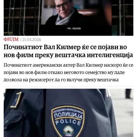
ФИЛМ
|
21.03.2026
Починатиот Вал Килмер ќе се појави во
нов филм преку вештачка интелигенција
Починатиот американски актер Вал Килмер наскоро ќе се
појави во нов филм откако неговото семејство му даде
дозвола на режисерот да го вклучи преку вештачка