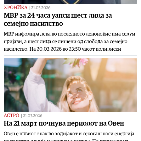
ХРОНИКА
|
21.03.2026
МВР за 24 часа уапси шест лица за
семејно насилство
МВР инфомира дека во последното деноноќие има седум
пријави, а шест лица се лишени од слобода за семејно
насилство. На 20.03.2026 во 23:50 часот полициски
АСТРО
|
21.03.2026
На 21 март почнува периодот на Овен
Овен е првиот знак во зодијакот и секогаш носи енергија