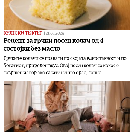
КУЈНСКИ ТЕФТЕР
|
21.03.2026
Рецепт за грчки посен колач од 4
состојки без масло
Грчките колачи се познати по својата едноставност и по
богатиот, природен вкус. Овој посен колач со кокос е
совршен избор ако сакате нешто брзо, сочно