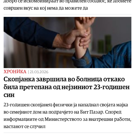
добро се искомбинираат во правилен сооднос, ќе добиете
совршен вкус на кој нема да можете да
ХРОНИКА
|
21.03.2026
Скопјанка завршила во болница откако
била претепана од нејзиниот 23-годишен
син
23-годишен скопјанец физички ја нападнал својата мајка
во семејниот дом на подрачјето на Бит Пазар. Според
информациите од Министерството за внатрешни работи,
настанот се случил