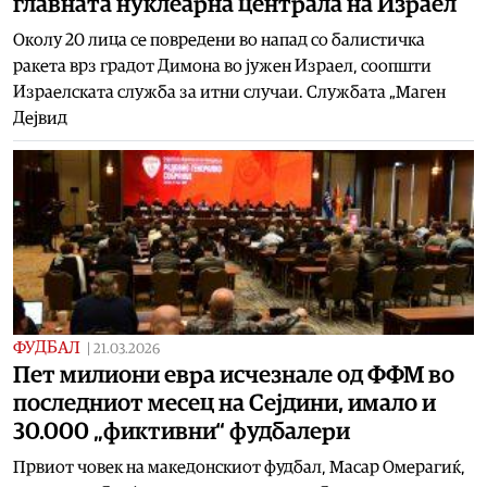
главната нуклеарна централа на Израел
Околу 20 лица се повредени во напад со балистичка
ракета врз градот Димона во јужен Израел, соопшти
Израелската служба за итни случаи. Службата „Маген
Дејвид
ФУДБАЛ
|
21.03.2026
Пет милиони евра исчезнале од ФФМ во
последниот месец на Сејдини, имало и
30.000 „фиктивни“ фудбалери
Првиот човек на македонскиот фудбал, Масар Омерагиќ,