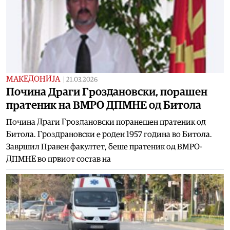
МАКЕДОНИЈА
|
21.03.2026
Почина Драги Гроздановски, порашен
пратеник на ВМРО ДПМНЕ од Битола
Почина Драги Гроздановски поранешен пратеник од
Битола. Гроздрановски е роден 1957 година во Битола.
Завршил Правен факултет, беше пратеник од ВМРО-
ДПМНЕ во првиот состав на