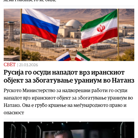
СВЕТ
|
21.03.2026
Русија го осуди нападот врз иранскиот
објект за збогатување ураниум во Натанз
Руското Министерство за надворешни работи го осуди
нападот врз иранскиот објект за збогатување ураниум во
Натанз. Ова е грубо кршење на меѓународното право и
опасност