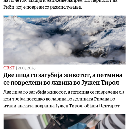
на почеток, акција и движење напред. По периодот на
Риби, кој е поврзан со размислување,
СВЕТ
|
21.03.2026
Две лица го загубија животот, а петмина
се повредени во лавина во Јужен Тирол
Две лица го загубија животот, а петмина се повредени од
кои тројца потешко во лавина во долината Ридана во
италијанската покраина Јужен Тирол, објави Центарот