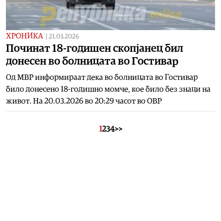
ХРОНИКА
|
21.03.2026
Починат 18-годишен скопјанец бил
донесен во болницата во Гостивар
Од МВР информираат дека во болницата во Гостивар
било донесено 18-годишно момче, кое било без знаци на
живот. На 20.03.2026 во 20:29 часот во ОВР
1
2
3
4
>>