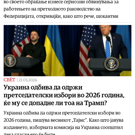
во своето обраќање изнесе сериозни обвинувања за
работењето на претходното раководство на
Федерацијата, откривајќи, како што рече, шокантни
СВЕТ
|
21.03.2026
Украина одбива да одржи
претседателски избори во 2026 година,
ќе му се допадне ли тоа на Трамп?
Украина одбива да одржи претседателски избори во
2026 година, пишува весникот „Тајмс“. Како што јавува
изданието, изборната комисија на Украина соопштил
дека гласањето ќе биде