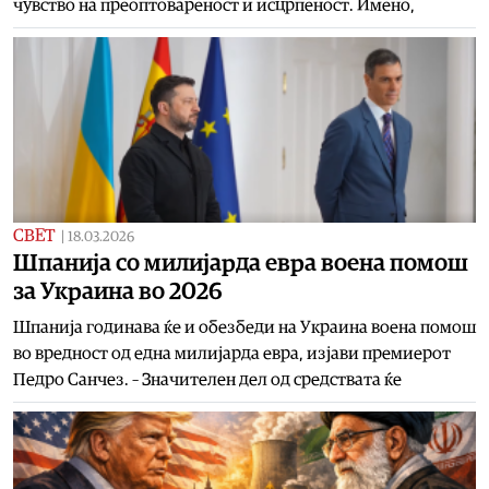
чувство на преоптовареност и исцрпеност. Имено,
СВЕТ
|
18.03.2026
Шпанија со милијарда евра воена помош
за Украина во 2026
Шпанија годинава ќе и обезбеди на Украина воена помош
во вредност од една милијарда евра, изјави премиерот
Педро Санчез. – Значителен дел од средствата ќе