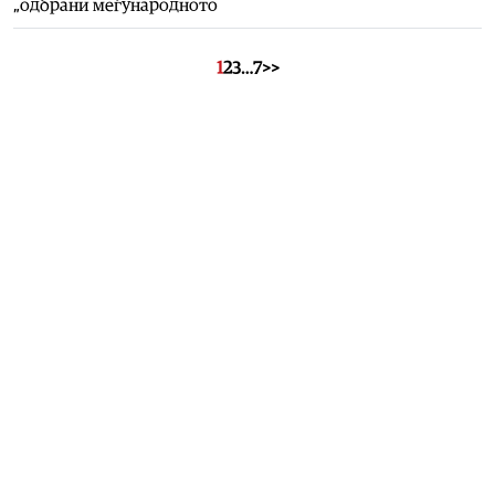
„одбрани меѓународното
1
2
3
…
7
>>