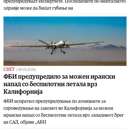
предупредуваат експертите. Последиците по менталното
здравје може да бидат губење на
СВЕТ
|
18.03.2026
ФБИ предупредило за можен ирански
напад со беспилотни летала врз
Калифорнија
ФБИ испратил предупредување до агенциите за
спроведување на законот во Калифорнија за можен
ирански напад со беспилотни летала врз западниот брег
на САД, објави „АБЦ