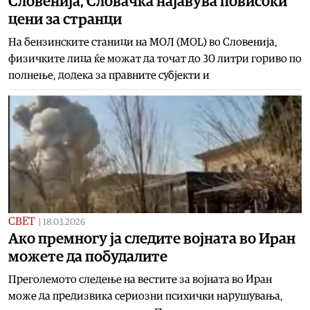
Словенија, Словачка најавува повисоки
цени за странци
На бензинските станици на МОЛ (MOL) во Словенија,
физичките лица ќе можат да точат до 30 литри гориво по
полнење, додека за правните субјекти и
СВЕТ
|
18.03.2026
Ако премногу ја следите војната во Иран
можете да побудалите
Преголемото следење на вестите за војната во Иран
може да предизвика сериозни психички нарушувања,