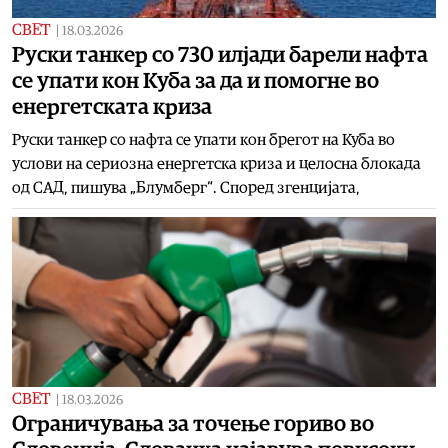
СВЕТ
|
18.03.2026
Руски танкер со 730 илјади барели нафта
се упати кон Куба за да и помогне во
енергетската криза
Руски танкер со нафта се упати кон брегот на Куба во
услови на сериозна енергетска криза и целосна блокада
од САД, пишува „Блумберг“. Според згенцијата,
СВЕТ
|
18.03.2026
Ограничувања за точење гориво во