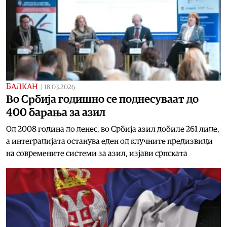
БАЛКАН
|
18.03.2026
Во Србија годишно се поднесуваат до
400 барања за азил
Од 2008 година до денес, во Србија азил добилe 261 лице,
а интеграцијата останува еден од клучните предизвици
на современите системи за азил, изјави српската