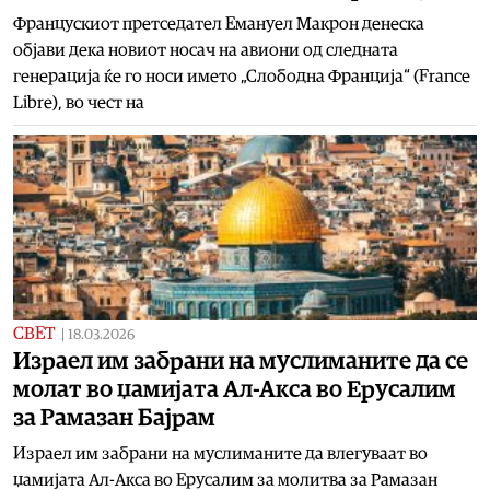
Францускиот претседател Емануел Макрон денеска
објави дека новиот носач на авиони од следната
генерација ќе го носи името „Слободна Франција“ (France
Libre), во чест на
СВЕТ
|
18.03.2026
Израел им забрани на муслиманите да се
молат во џамијата Ал-Акса во Ерусалим
за Рамазан Бајрам
Израел им забрани на муслиманите да влегуваат во
џамијата Ал-Акса во Ерусалим за молитва за Рамазан