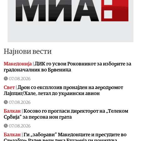
Најнови вести
Македонија
|
ДИК го усвои Роковникот за изборите за
градоначалник во Брвеница
07.08.2026
Свет
|
Дрон со експлозив пронајден на аеродромот
Лајпциг/Хале, летал до украински авион
07.08.2026
Балкан
|
Косово го прогласи директорот на „Телеком
Србија“ за персона нон грата
07.08.2026
Балкан
|
Ги „заборави“ Македонците и пресудите во
Стразбур: Радев вели дека Бугарија ги почитува