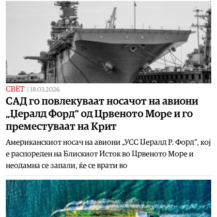
СВЕТ
|
18.03.2026
САД го повлекуваат носачот на авиони
„Џералд Форд“ од Црвеното Море и го
преместуваат на Крит
Американскиот носач на авиони „УСС Џералд Р. Форд“, кој
е распореден на Блискиот Исток во Црвеното Море и
неодамна се запали, ќе се врати во