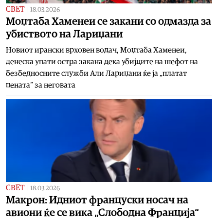
СВЕТ
|
18.03.2026
Моџтаба Хаменеи се закани со одмазда за
убиството на Лариџани
Новиот ирански врховен водач, Моџтаба Хаменеи,
денеска упати остра закана дека убијците на шефот на
безбедносните служби Али Лариџани ќе ја „платат
цената“ за неговата
СВЕТ
|
18.03.2026
Макрон: Идниот француски носач на
авиони ќе се вика „Слободна Франција“