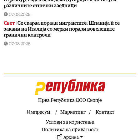
различните етнички заедници
07.08.2026
Свет
|
Се скараа поради мигрантите: Шпанија ѝ се
закани на Италија со мерки поради воведените
гранични контроли
07.08.2026
Свет
|
Пакистан, Саудиска Арабија и Турција потпишаа
одбранбен договор
07.08.2026
Балкан
|
Превозниците од Западен Балкан најавуваат
нови чекори ако ЕУ не понуди решение
07.08.2026
Технологија
|
Kаде исчезнаа новите автомобили за
Прва Република ДОО Скопје
10.000 евра?
Импресум
Маркетинг
Контакт
07.08.2026
Услови за користење
Свет
|
Системот ЕЕС прави метеж и масовни доцнења на
летовите: Расте револтот ширум Европа
Политика на приватност
Архива
07.08.2026