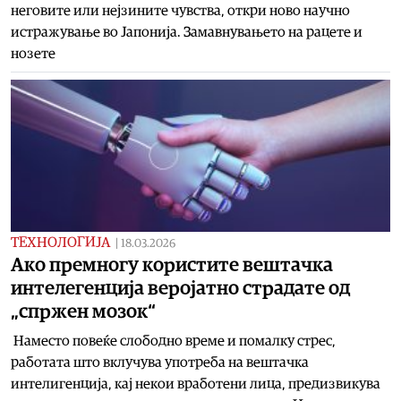
неговите или нејзините чувства, откри ново научно
истражување во Јапонија. Замавнувањето на рацете и
нозете
ТЕХНОЛОГИЈА
|
18.03.2026
Ако премногу користите вештачка
интелегенција веројатно страдате од
„спржен мозок“
Наместо повеќе слободно време и помалку стрес,
работата што вклучува употреба на вештачка
интелигенција, кај некои вработени лица, предизвикува