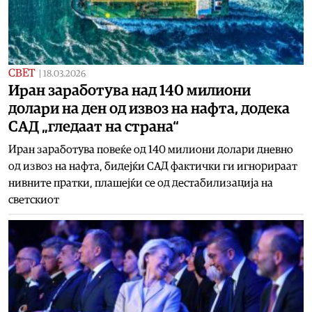
СВЕТ
|
18.03.2026
Иран заработува над 140 милиони
долари на ден од извоз на нафта, додека
САД „гледаат на страна“
Иран заработува повеќе од 140 милиони долари дневно
од извоз на нафта, бидејќи САД фактички ги игнорираат
нивните пратки, плашејќи се од дестабилизација на
светскиот