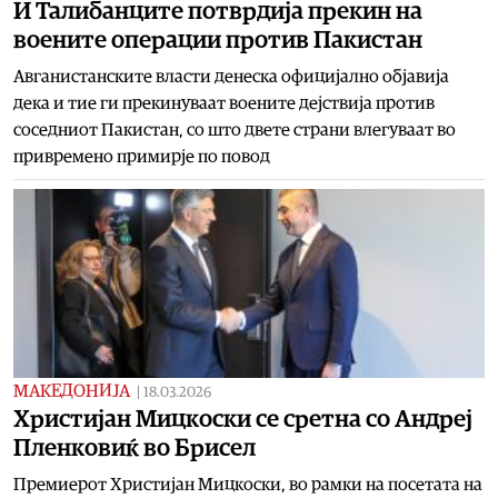
И Талибанците потврдија прекин на
воените операции против Пакистан
Авганистанските власти денеска официјално објавија
дека и тие ги прекинуваат воените дејствија против
соседниот Пакистан, со што двете страни влегуваат во
привремено примирје по повод
МАКЕДОНИЈА
|
18.03.2026
Христијан Мицкоски се сретна со Андреј
Пленковиќ во Брисел
Премиерот Христијан Мицкоски, во рамки на посетата на