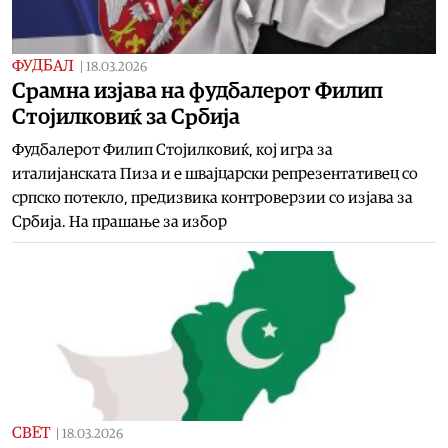
ФУДБАЛ
|
18.03.2026
Срамна изјава на фудбалерот Филип
Стојилковиќ за Србија
Фудбалерот Филип Стојилковиќ, кој игра за
италијанската Пиза и е швајцарски репрезентативец со
српско потекло, предизвика контроверзии со изјава за
Србија. На прашање за избор
СВЕТ
|
18.03.2026