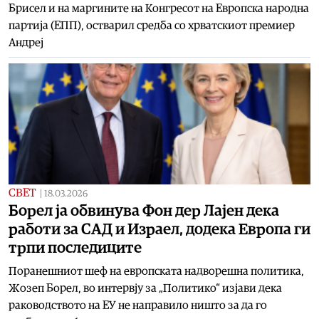
Брисел и на маргините на Конгресот на Европска народна
партија (ЕПП), остварил средба со хрватскиот премиер
Андреј
СВЕТ
|
18.03.2026
Борел ја обвинува Фон дер Лајен дека
работи за САД и Израел, додека Европа ги
трпи последиците
Поранешниот шеф на европската надворешна политика,
Жозеп Борел, во интервју за „Политико“ изјави дека
раководството на ЕУ не направило ништо за да го