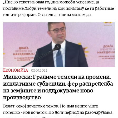
„Ние во текот на оваа година можеби успеавме да
поставиме добри темели на кои понатаму ќе ги работиме
идните реформи. Оваа една година можам да
ЕКОНОМИЈА
|
03.07.2025
Мицкоски: Градиме темели на промени,
исплативме субвенции, фер распределба
на земјиште и поддржуваме ново
производство
Велат, секој почеток е тежок. Но,има нешто уште
потешко – нов почеток. По долг период на разочарувања,