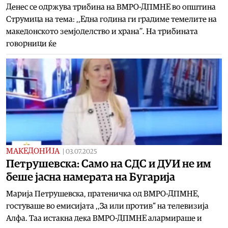
Денес се одржува трибина на ВМРО-ДПМНЕ во општина
Струмица на тема: ,,Една година ги градиме темелите на
македонското земјоделство и храна’’. На трибината
говорници ќе
МАКЕДОНИЈА
|
03.07.2025
Петрушевска: Само на СДС и ДУИ не им
беше јасна намерата на Бугарија
Марија Петрушевска, пратеничка од ВМРО-ДПМНЕ,
гостуваше во емисијата ,,За или против“ на телевизија
Алфа. Таа истакна дека ВМРО-ДПМНЕ алармираше и