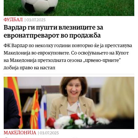
ФУДБАЛ
|
03.07.2025
Вардар ги пушти влезниците за
евронатпреварот во продажба
ФК Вардар по неколку години повторно ќе ја претставува
Македонија во еврокуповите. Со освојувањето на Купот
на Македонија претходната сезона „црвено-црните“
добија право на настап
МАКЕДОНИЈА
|
03.07.2025