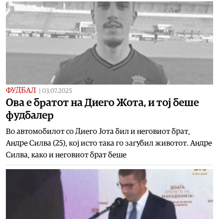
ФУДБАЛ
|
03.07.2025
Oва е братот на Диего Жота, и тој беше
фудбалер
Во автомобилот со Диего Јота бил и неговиот брат,
Андре Силва (25), кој исто така го загубил животот. Андре
Силва, како и неговиот брат беше