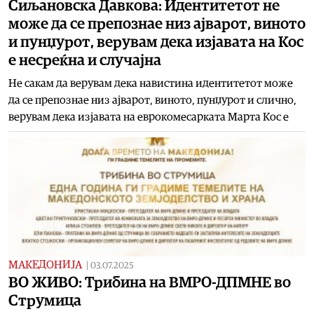
Сиљановска Давкова: Идентитетот не
може да се препознае низ ајварот, виното
и пунџурот, верувам дека изјавата на Кос
е несреќна и случајна
Не сакам да верувам дека навистина идентитетот може
да се препознае низ ајварот, виното, пунџурот и слично,
верувам дека изјавата на еврокомесарката Марта Кос е
МАКЕДОНИЈА
|
03.07.2025
ВО ЖИВО: Трибина на ВМРО-ДПМНЕ во
Струмица