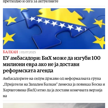
претходно и сега за актуелните
БАЛКАН
|
03.07.2025
ЕУ амбасадори: БиХ може да изгуби 100
милиони евра ако не ја достави
реформската агенда
Амбасадорите на седум држави од неформалната група
„Пријатели на Западен Балкан“ денеска ја повикаа Босна и
Херцеговина (БиХ) итно да ја достави конечната верзија
на