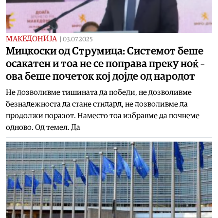
МАКЕДОНИЈА
|
03.07.2025
Мицкоски од Струмица: Системот беше
осакатен и тоа не се поправа преку ноќ –
ова беше почеток кој дојде од народот
Не дозволивме тишината да победи, не дозволивме
безнадежноста да стане стндард, не дозволивме да
продолжи поразот. Наместо тоа избравме да почнеме
одново. Од темел. Да