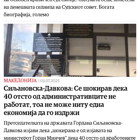
на денешната седница на Судскиот совет. Богата
биографија, големо
МАКЕДОНИЈА
|
03.07.2025
Сиљановска-Давкова: Се шокирав дека
40 отсто од административците не
работат, тоа не може ниту една
економија да го издржи
Претседателката на државата Гордана Сиљановска-
Давкова изјави дека „шокирана е од изјавата на
министерот Горан Минчев“ дека 40 отсто од вработените