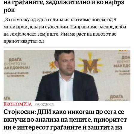
на граѓаните, задолжително и во најбрз
рок
„За помалку од една година исплативме повеќе од 9
милијарди денари субвенции. Направивме распределба
на земјоделско земјиште. Имаме раст на извозот во
првиот квартал од
ЕКОНОМИЈА
|
03.07.2025
Стојкоски: ДПИ како никогаш до сега се
вклучи во анализа на цените, приоритет
ни е интересот граѓаните и заштита на