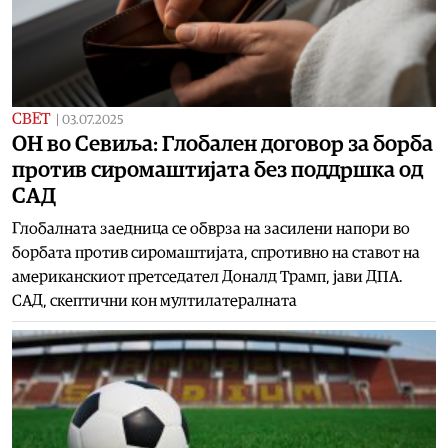
СВЕТ
|
03.07.2025
ОН во Севиља: Глобален договор за борба
против сиромаштијата без поддршка од
САД
Глобалната заедница се обврза на засилени напори во
борбата против сиромаштијата, спротивно на ставот на
американскиот претседател Доналд Трамп, јави ДПА.
САД, скептични кон мултилатералната