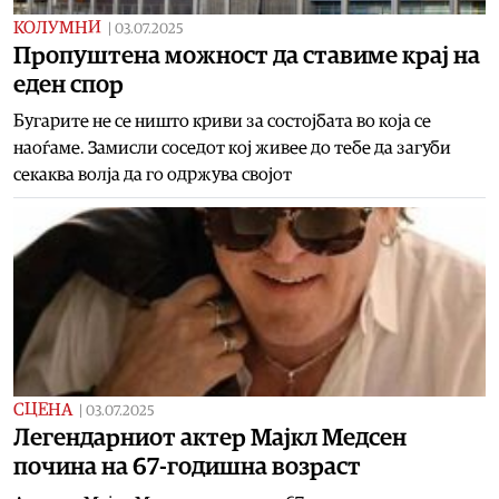
КОЛУМНИ
|
03.07.2025
Пропуштена можност да ставиме крај на
еден спор
Бугарите не се ништо криви за состојбата во која се
наоѓаме. Замисли соседот кој живее до тебе да загуби
секаква волја да го одржува својот
СЦЕНА
|
03.07.2025
Легендарниот актер Мајкл Мeдсен
почина на 67-годишна возраст