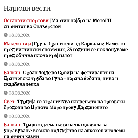
Најнови вести
Останати спортови
|
Мартин најбрз на МотоГП
спринтот во Силверстон
08.08.2026
Македонија
|
Група бранители од Карпалак: Наместо
пред вистински споменик, 25 години се поклонуваме
пред обична плоча крај патот
08.08.2026
Балкан
|
Орбан дојде во Србија на фестивалот на
Драгчевска труба во Гуча – нарача ќебапи, пиво и
свадбена зелка
08.08.2026
Свет
|
Турција го ограничува пловењето на трговски
бродови во Црното Море преку Дарданелите
08.08.2026
Балкан
|
Трајно одземање возачка дозвола за
управување возило под дејство на алкохол и големи
парични казни