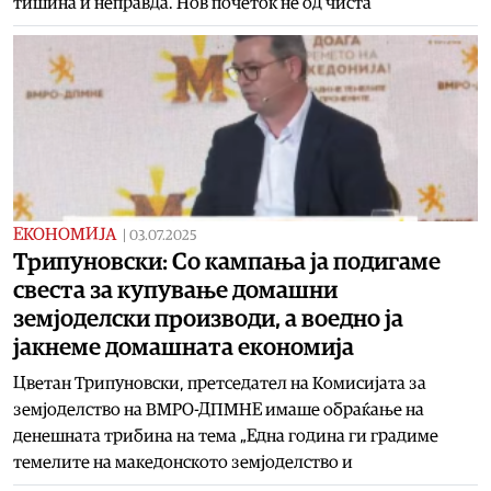
тишина и неправда. Нов почеток не од чиста
ЕКОНОМИЈА
|
03.07.2025
Трипуновски: Со кампања ја подигаме
свеста за купување домашни
земјоделски производи, а воедно ја
јакнеме домашната економија
Цветан Трипуновски, претседател на Комисијата за
земјоделство на ВМРО-ДПМНЕ имаше обраќање на
денешната трибина на тема „Една година ги градиме
темелите на македонското земјоделство и