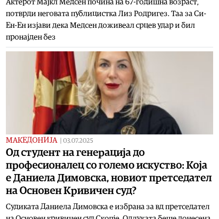
Актерот Мајкл Медсен почина на 67-годишна возраст,
потврди неговата публицистка Лиз Родригез. Таа за Си-
Ен-Ен изјави дека Медсен доживеал срцев удар и бил
пронајден без
МАКЕДОНИЈА
|
03.07.2025
Од студент на генерација до
професионалец со големо искуство: Која
е Даниела Димовска, новиот претседател
на Основен Кривичен суд?
Судиката Даниела Димовска е избрана за вд претседател
на Основен кривичен суд Скопје. Одлуката беше донесена