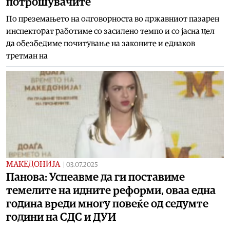
потрошувачите
По преземањето на одговорноста во државниот пазарен
инспекторат работиме со засилено темпо и со јасна цел
да обезбедиме почитување на законите и еднаков
третман на
МАКЕДОНИЈА
|
03.07.2025
Панова: Успеавме да ги поставиме
темелите на идните реформи, оваа една
година вреди многу повеќе од седумте
години на СДС и ДУИ