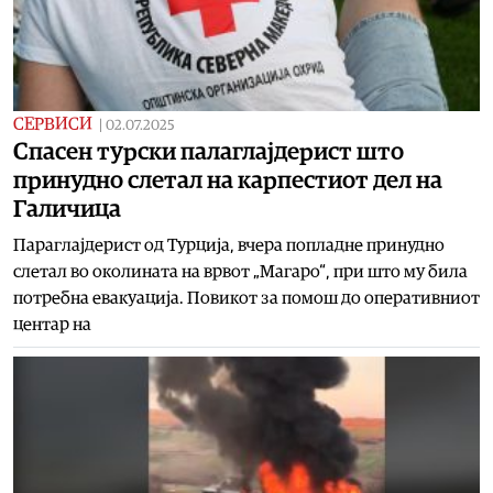
СЕРВИСИ
|
02.07.2025
Спасен турски палаглајдерист што
принудно слетал на карпестиот дел на
Галичица
Параглајдерист од Турција, вчера попладне принудно
слетал во околината на врвот „Магаро“, при што му била
потребна евакуација. Повикот за помош до оперативниот
центар на