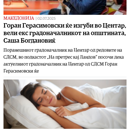
МАКЕДОНИЈА
|
02.07.2025
Горан Герасимовски ќе изгуби во Центар,
вели екс градоначалникот на општината,
Саша Богдановиќ
Поранешниот градоначалник на Центар од редовите на
СДСМ, во подкастот „На претрес кај Ландов“ посочи дека
актуелниот градоначалник на Центар од СДСМ Горан
Герасимовски ќе