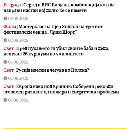
Естрада
|
Сергеј и ВИС Билјана, комбинација која ќе
направи настан кој долго ќе се памети
07.08.2026
Филм
|
Мастерклас на Пјер Хоџсон на третиот
фестивалски ден на „Дрим Шорт“
07.08.2026
Свет
|
Пред пукањето ги убил своите баба и дедо,
испукал 26 куршуми во училиштето
07.08.2026
Свет
|
Русија наесен влегува во Полска?
07.08.2026
Свет
|
Европа како под вршник: Соборени рекорди,
зголемен ризикот од пожари и енергетски проблеми
07.08.2026
Фудбал
|
Дали е очекувано? Аргентина го поддржа
Инфантино
07.08.2026
Здравје
|
Лекот „Фостер“ ќе биде достапен во аптеките