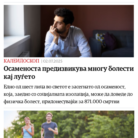
КАЛЕИДОСКОП
|
02.07.2025
Осаменоста предизвикува многу болести
кај луѓето
Едно од шест лица во светот е засегнато од осаменост,
која, заедно со социјалната изолација, може да доведе до
физичка болест, придонесувајќи за 871.000 смртни