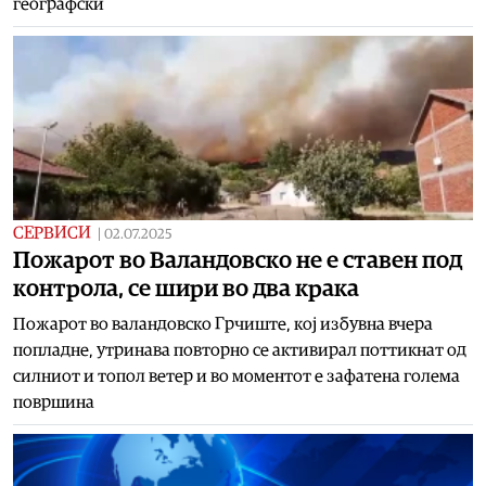
географски
СЕРВИСИ
|
02.07.2025
Пожарот во Валандовско не е ставен под
контрола, се шири во два крака
Пожарот во валандовско Грчиште, кој избувна вчера
попладне, утринава повторно се активирал поттикнат од
силниот и топол ветер и во моментот е зафатена голема
површина