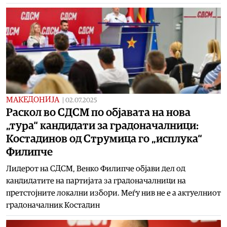
МАКЕДОНИЈА
|
02.07.2025
Раскол во СДСМ по објавата на нова
„тура“ кандидати за градоначалници:
Костадинов од Струмица го „исплука“
Филипче
Лидерот на СДСМ, Венко Филипче објави дел од
кандидатите на партијата за градоначалници на
претстојните локални избори. Меѓу нив не е а актуелниот
градоначалник Костадин