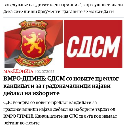
воведување на „дигитален паричник“, кој всушност значи
дека сите лични документи граѓаните ќе можат да ги
МАКЕДОНИЈА
|
02.07.2025
ВМРО-ДПМНЕ: СДСМ со новите предлог
кандидати за градоначалници најави
дебакл на изборите
СДС вечерва со новите предлог кандидати за
градоначалници најави дебакл на изборите,тврдат од
ВМРО ДПМНЕ. Кандидатите на СДС се луѓе кои немаат
рејтинг во своите