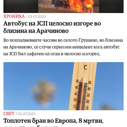
ХРОНИКА
|
02.07.2025
Автобус на ЈСП целосно изгоре во
близина на Арачиново
Во попладневните часови во селото Грушино, во близина
на Арачиново, се случи сериозен инцидент кога автобус
на ЈСП бил зафатен од оган и целосно изгорел,
СВЕТ
|
02.07.2025
Топлотен бран во Европа, 8 мртви,