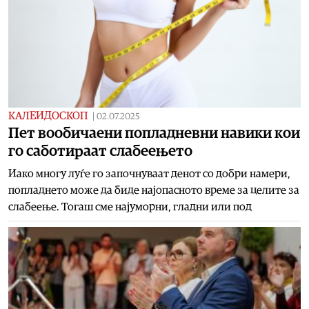
КАЛЕИДОСКОП
|
02.07.2025
Пет вообичаени попладневни навики кои
го саботираат слабеењето
Иако многу луѓе го започнуваат денот со добри намери,
попладнето може да биде најопасното време за целите за
слабеење. Тогаш сме најуморни, гладни или под