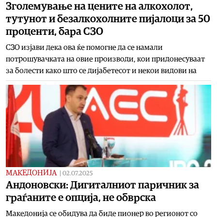
Зголемување на цените на алкохолот,
тутунот и безалкохолните пијалоци за 50
проценти, бара СЗО
СЗО изјави дека ова ќе помогне да се намали
потрошувачката на овие производи, кои придонесуваат
за болести како што се дијабетесот и некои видови на
МАКЕДОНИЈА
|
02.07.2025
Андоновски: Дигиталниот паричник за
граѓаните е опција, не обврска
Македонија се обидува да биде пионер во регионот со