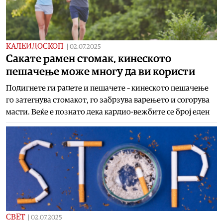
КАЛЕИДОСКОП
|
02.07.2025
Сакате рамен стомак, кинеското
пешачење може многу да ви користи
Подигнете ги рацете и пешачете – кинеското пешачење
го затегнува стомакот, го забрзува варењето и согорува
масти. Веќе е познато дека кардио-вежбите се број еден
СВЕТ
|
02.07.2025