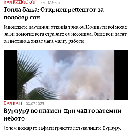
КАЛЕИДОСКОП
|
02.07.2025
Топла бања: Откриен рецептот за
подобар сон
Јапонските научници открија трик од 15 минути кој може
да ви помогне кога страдате од несоница. Оние кои патат
од несоница знаат дека малку работи
БАЛКАН
|
02.07.2025
Вурвуру во пламен, црн чад го затемни
небото
Голем пожар го зафати грчкото летувалиште Вурвуру.