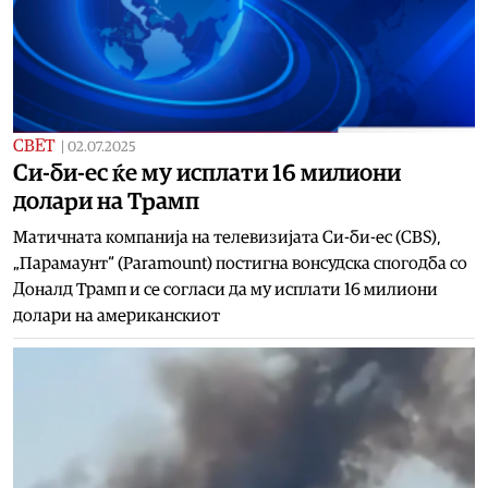
СВЕТ
|
02.07.2025
Си-би-ес ќе му исплати 16 милиони
долари на Трамп
Матичната компанија на телевизијата Си-би-ес (CBS),
„Парамаунт“ (Paramount) постигна вонсудска спогодба со
Доналд Трамп и се согласи да му исплати 16 милиони
долари на американскиот