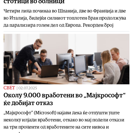
стотици во болници
Четири лица починаа во Шпанија, две во Франција и две
во Италија, бидејќи силниот топлотен бран продолжува
да парализира голем дел од Европа. Рекорден број
СВЕТ
|
02.07.2025
Околу 9.000 вработени во „Мајкрософт“
ќе добијат отказ
„Мајкрософт“ (Microsoft) најави дека ќе отпушти уште
неколку илјади вработени, откако во мај подели откази
на три проценти од вработените на сите нивоа и