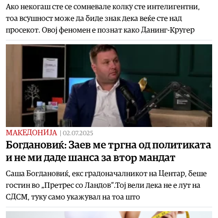
Ако некогаш сте се сомневале колку сте интелигентни,
тоа всушност може да биде знак дека веќе сте над
просекот. Овој феномен е познат како Данинг-Кругер
МАКЕДОНИЈА
|
02.07.2025
Богдановиќ: Заев ме тргна од политиката
и не ми даде шанса за втор мандат
Саша Богдановиќ, екс градоначалникот на Центар, беше
гостин во „Претрес со Ландов“.Тој вели дека не е лут на
СДСМ, туку само укажувал на тоа што