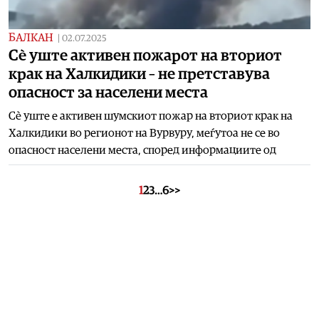
БАЛКАН
|
02.07.2025
Сè уште активен пожарот на вториот
крак на Халкидики – не претставува
опасност за населени места
Сè уште е активен шумскиот пожар на вториот крак на
Халкидики во регионот на Вурвуру, меѓутоа не се во
опасност населени места, според информациите од
1
2
3
…
6
>>